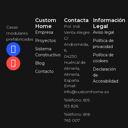
Custom
Contacta
Información
Home
Legal
Pol. Ind.
Casas
Empresa
Venta Alegre.
Aviso legal
modulares
C/
prefabricadas
Proyectos
Política de
Andromeda,
privacidad
Sistema
6,
Constructivo
Política de
04230
cookies
Huércal de
Blog
Almería,
Declaración
Contacto
Almería,
de
España.
Accesibilidad
Email:
info@customhome.es
Teléfono: 695
513 826
Teléfono: 696
763 007