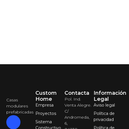
Custom
Contacta
Información
Home
Legal
Pol. Ind.
Casas
Empresa
Venta Alegre.
Aviso legal
modulares
C/
prefabricadas
Proyectos
Política de
Andromeda,
privacidad
Sistema
6,
Constructivo
Política de