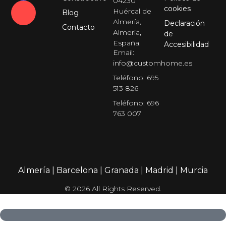
04230
cookies
Huércal de
Blog
Almería,
Declaración
Contacto
Almería,
de
España.
Accesibilidad
Email:
info@customhome.es
Teléfono: 695
513 826
Teléfono: 696
763 007
Almería
|
Barcelona
|
Granada
|
Madrid
|
Murcia
© 2026 All Rights Reserved.